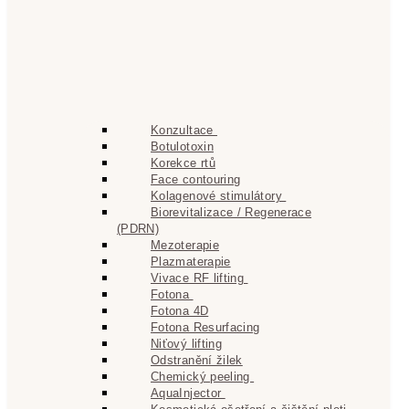
Konzultace
Botulotoxin
Korekce rtů
Face contouring
Kolagenové stimulátory
Biorevitalizace / Regenerace
(PDRN)
Mezoterapie
Plazmaterapie
Vivace RF lifting
Fotona
Fotona 4D
Fotona Resurfacing
Niťový lifting
Odstranění žilek
Chemický peeling
AquaInjector