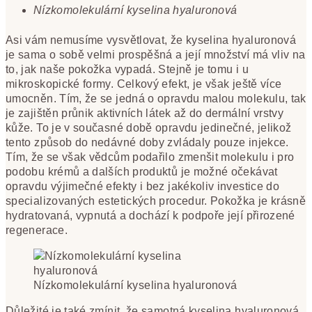
Nízkomolekulární kyselina hyaluronová
Asi vám nemusíme vysvětlovat, že kyselina hyaluronová
je sama o sobě velmi prospěšná a její množství má vliv na
to, jak naše pokožka vypadá. Stejně je tomu i u
mikroskopické formy. Celkový efekt, je však ještě více
umocněn. Tím, že se jedná o opravdu malou molekulu, tak
je zajištěn průnik aktivních látek až do dermální vrstvy
kůže. To je v současné době opravdu jedinečné, jelikož
tento způsob do nedávné doby zvládaly pouze injekce.
Tím, že se však vědcům podařilo zmenšit molekulu i pro
podobu krémů a dalších produktů je možné očekávat
opravdu výjimečné efekty i bez jakékoliv investice do
specializovaných estetických procedur. Pokožka je krásně
hydratovaná, vypnutá a dochází k podpoře její přirozené
regenerace.
Nízkomolekulární kyselina hyaluronová
Důležité je také zmínit, že samotná kyselina hyaluronová