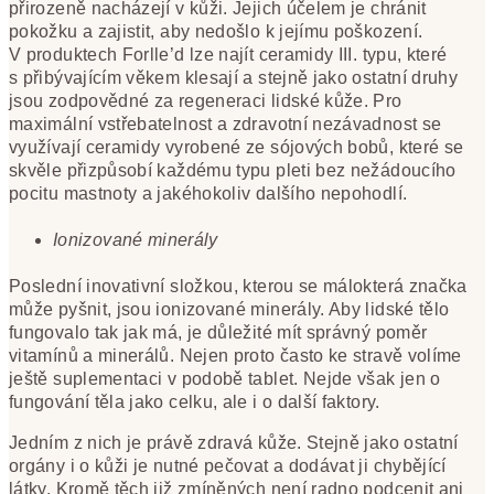
přirozeně nacházejí v kůži. Jejich účelem je chránit
pokožku a zajistit, aby nedošlo k jejímu poškození.
V produktech Forlle’d lze najít ceramidy III. typu, které
s přibývajícím věkem klesají a stejně jako ostatní druhy
jsou zodpovědné za regeneraci lidské kůže. Pro
maximální vstřebatelnost a zdravotní nezávadnost se
využívají ceramidy vyrobené ze sójových bobů, které se
skvěle přizpůsobí každému typu pleti bez nežádoucího
pocitu mastnoty a jakéhokoliv dalšího nepohodlí.
Ionizované minerály
Poslední inovativní složkou, kterou se málokterá značka
může pyšnit, jsou ionizované minerály. Aby lidské tělo
fungovalo tak jak má, je důležité mít správný poměr
vitamínů a minerálů. Nejen proto často ke stravě volíme
ještě suplementaci v podobě tablet. Nejde však jen o
fungování těla jako celku, ale i o další faktory.
Jedním z nich je právě zdravá kůže. Stejně jako ostatní
orgány i o kůži je nutné pečovat a dodávat ji chybějící
látky. Kromě těch již zmíněných není radno podcenit ani