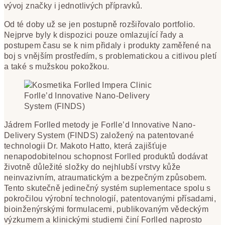
vývoj značky i jednotlivých přípravků.
Od té doby už se jen postupně rozšiřovalo portfolio.
Nejprve byly k dispozici pouze omlazující řady a
postupem času se k nim přidaly i produkty zaměřené na
boj s vnějším prostředím, s problematickou a citlivou pletí
a také s mužskou pokožkou.
Forlle’d Innovative Nano-Delivery
System (FINDS)
Jádrem Forlled metody je Forlle’d Innovative Nano-
Delivery System (FINDS) založený na patentované
technologii Dr. Makoto Hatto, která zajišťuje
nenapodobitelnou schopnost Forlled produktů dodávat
životně důležité složky do nejhlubší vrstvy kůže
neinvazivním, atraumatickým a bezpečným způsobem.
Tento skutečně jedinečný systém suplementace spolu s
pokročilou výrobní technologií, patentovanými přísadami,
bioinženýrskými formulacemi, publikovaným vědeckým
výzkumem a klinickými studiemi činí Forlled naprosto