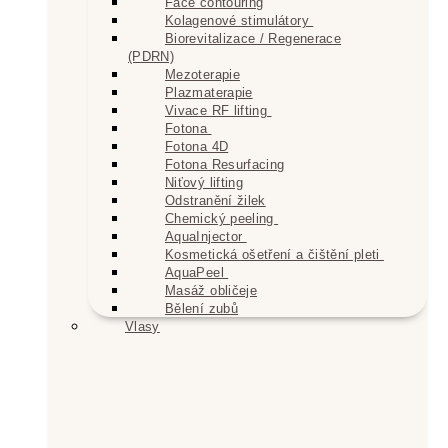
Face contouring
Kolagenové stimulátory
Biorevitalizace / Regenerace
(PDRN)
Mezoterapie
Plazmaterapie
Vivace RF lifting
Fotona
Fotona 4D
Fotona Resurfacing
Niťový lifting
Odstranění žilek
Chemický peeling
AquaInjector
Kosmetická ošetření a čištění pleti
AquaPeel
Masáž obličeje
Bělení zubů
Vlasy