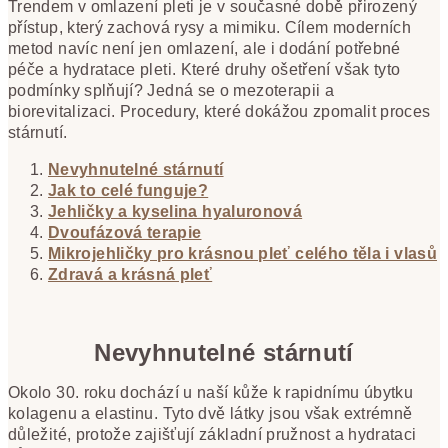
Trendem v omlazení pleti je v současné době přirozený
přístup, který zachová rysy a mimiku. Cílem moderních
metod navíc není jen omlazení, ale i dodání potřebné
péče a hydratace pleti. Které druhy ošetření však tyto
podmínky splňují? Jedná se o mezoterapii a
biorevitalizaci. Procedury, které dokážou zpomalit proces
stárnutí.
Nevyhnutelné stárnutí
Jak to celé funguje?
Jehličky a kyselina hyaluronová
Dvoufázová terapie
Mikrojehličky pro krásnou pleť celého těla i vlasů
Zdravá a krásná pleť
Nevyhnutelné stárnutí
Okolo 30. roku dochází u naší kůže k rapidnímu úbytku
kolagenu a elastinu. Tyto dvě látky jsou však extrémně
důležité, protože zajišťují základní pružnost a hydrataci