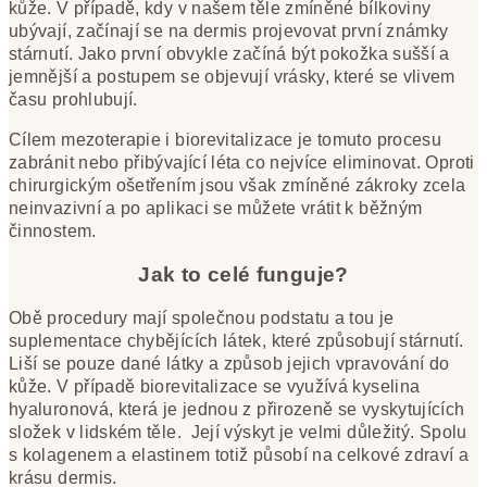
kůže. V případě, kdy v našem těle zmíněné bílkoviny
ubývají, začínají se na dermis projevovat první známky
stárnutí. Jako první obvykle začíná být pokožka sušší a
jemnější a postupem se objevují vrásky, které se vlivem
času prohlubují.
Cílem mezoterapie i biorevitalizace je tomuto procesu
zabránit nebo přibývající léta co nejvíce eliminovat. Oproti
chirurgickým ošetřením jsou však zmíněné zákroky zcela
neinvazivní a po aplikaci se můžete vrátit k běžným
činnostem.
Jak to celé funguje?
Obě procedury mají společnou podstatu a tou je
suplementace chybějících látek, které způsobují stárnutí.
Liší se pouze dané látky a způsob jejich vpravování do
kůže. V případě biorevitalizace se využívá kyselina
hyaluronová, která je jednou z přirozeně se vyskytujících
složek v lidském těle. Její výskyt je velmi důležitý. Spolu
s kolagenem a elastinem totiž působí na celkové zdraví a
krásu dermis.