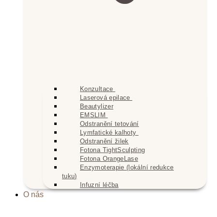
Konzultace
Laserová epilace
Beautylizer
EMSLIM
Odstranění tetování
Lymfatické kalhoty
Odstranění žilek
Fotona TightSculpting
Fotona OrangeLase
Enzymoterapie (lokální redukce
tuku)
Infuzní léčba
O nás