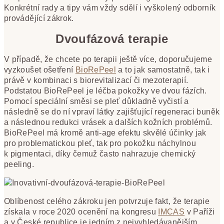
Konkrétní rady a tipy vám vždy sdělí i vyškolený odborník
provádějící zákrok.
Dvoufázová terapie
V případě, že chcete po terapii ještě více, doporučujeme
vyzkoušet ošetření
BioRePeel
a to jak samostatně, tak i
právě v kombinaci s biorevitalizací či mezoterapií.
Podstatou BioRePeel je léčba pokožky ve dvou fázích.
Pomocí speciální směsi se pleť důkladně vyčistí a
následně se do ní vpraví látky zajišťující regeneraci buněk
a následnou redukci vrásek a dalších kožních problémů.
BioRePeel má kromě anti-age efektu skvělé účinky jak
pro problematickou pleť, tak pro pokožku náchylnou
k pigmentaci, díky čemuž často nahrazuje chemický
peeling.
Oblíbenost celého zákroku jen potvrzuje fakt, že terapie
získala v roce 2020 ocenění na kongresu
IMCAS
v Paříži
a v České republice je jedním z nejvyhledávanějším