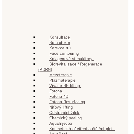
Konzultace
Botulotoxin
Korekce rtů
Face contouring
Kolagenové stimulátory
Biorevitalizace / Regenerace
(PDRN)
Mezoterapie
Plazmaterapie
Vivace RF lifting
Fotona
Fotona 4D
Fotona Resurfacing
Niťový lifting
Odstranění žilek
Chemický peeling
AquaInjector
Kosmetická ošetření a čištění pleti