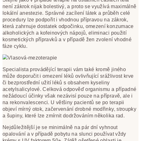
není zákrok nijak bolestivý, a proto se využívá maximálně
lokální anestezie. Správné zacílení látek a průběh celé
procedury lze podpořit i vhodnou přípravou na zákrok,
která zahrnuje dostatek odpočinku, omezení konzumace
alkoholických a kofeinových nápojů, eliminaci použití
kosmetických přípravků a v případě žen zvolení vhodné
fáze cyklu.
Specialista provádějící terapii vám také kromě jiného
může doporučit i omezení léků ovlivňující srážlivost krve
či bezprostřední užití léků s obsahem kyseliny
acetylsalicylové. Celková odpověď organismu a případné
nežádoucí účinky však nezávisí pouze na přípravě, ale i
na rekonvalescenci. U většiny pacientů se po terapii
objeví mírný otok, začervenání drobné modřinky, stroupky
a šupiny, které lze zmírnit dodržováním několika rad.
Nejdůležitější je se minimálně na pár dní vyhnout
opalování a v případě pobytu na slunci používat vždy
krémy s UV faktorem 50+. Zátěž ošetřené oblasti je