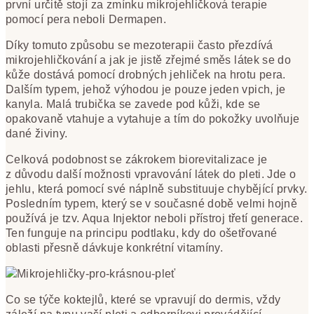
první určitě stojí za zmínku mikrojehličková terapie
pomocí pera neboli Dermapen.
Díky tomuto způsobu se mezoterapii často přezdívá
mikrojehličkování a jak je jistě zřejmé směs látek se do
kůže dostává pomocí drobných jehliček na hrotu pera.
Dalším typem, jehož výhodou je pouze jeden vpich, je
kanyla. Malá trubička se zavede pod kůži, kde se
opakovaně vtahuje a vytahuje a tím do pokožky uvolňuje
dané živiny.
Celková podobnost se zákrokem biorevitalizace je
z důvodu další možnosti vpravování látek do pleti. Jde o
jehlu, která pomocí své náplně substituuje chybějící prvky.
Posledním typem, který se v současné době velmi hojně
používá je tzv. Aqua Injektor neboli přístroj třetí generace.
Ten funguje na principu podtlaku, kdy do ošetřované
oblasti přesně dávkuje konkrétní vitamíny.
Co se týče koktejlů, které se vpravují do dermis, vždy