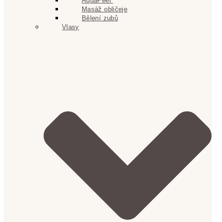
AquaPeel
Masáž obličeje
Bělení zubů
Vlasy