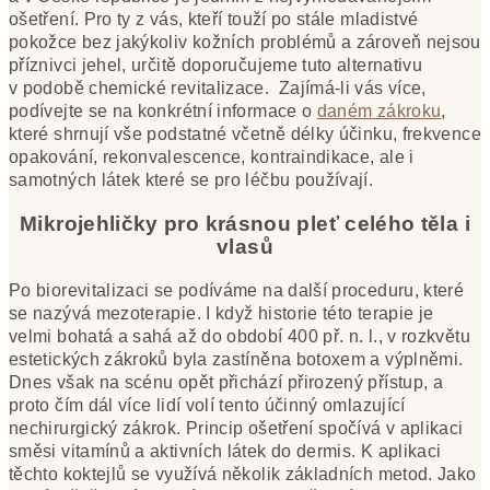
ošetření. Pro ty z vás, kteří touží po stále mladistvé
pokožce bez jakýkoliv kožních problémů a zároveň nejsou
příznivci jehel, určitě doporučujeme tuto alternativu
v podobě chemické revitalizace. Zajímá-li vás více,
podívejte se na konkrétní informace o
daném zákroku
,
které shrnují vše podstatné včetně délky účinku, frekvence
opakování, rekonvalescence, kontraindikace, ale i
samotných látek které se pro léčbu používají.
Mikrojehličky pro krásnou pleť celého těla i
vlasů
Po biorevitalizaci se podíváme na další proceduru, které
se nazývá mezoterapie. I když historie této terapie je
velmi bohatá a sahá až do období 400 př. n. l., v rozkvětu
estetických zákroků byla zastíněna botoxem a výplněmi.
Dnes však na scénu opět přichází přirozený přístup, a
proto čím dál více lidí volí tento účinný omlazující
nechirurgický zákrok. Princip ošetření spočívá v aplikaci
směsi vitamínů a aktivních látek do dermis. K aplikaci
těchto koktejlů se využívá několik základních metod. Jako