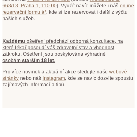
663/13, Praha 1, 110 00
). Využít navíc můžete i náš
online
rezervační formulář
, kde si lze rezervovat i další z výčtu
našich služeb.
Každému
ošetření předchází odborná konzultace, na
které lékař posoudí váš zdravotní stav a vhodnost
zákroku. Ošetření jsou poskytována výhradně
osobám
starším 18 let.
Pro více novinek a aktuální akce sledujte naše
webové
stránky
nebo náš
Instagram
, kde se navíc dozvíte spoustu
zajímavých informací a tipů.