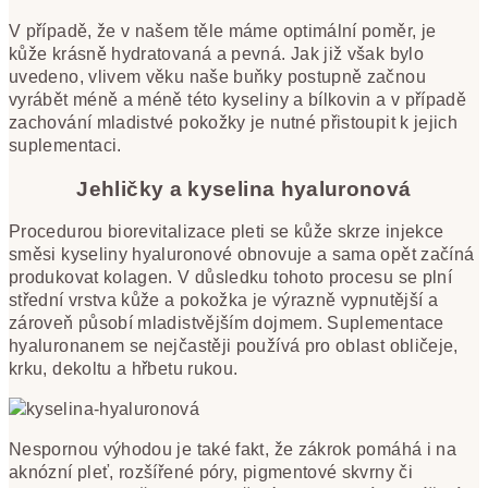
V případě, že v našem těle máme optimální poměr, je
kůže krásně hydratovaná a pevná. Jak již však bylo
uvedeno, vlivem věku naše buňky postupně začnou
vyrábět méně a méně této kyseliny a bílkovin a v případě
zachování mladistvé pokožky je nutné přistoupit k jejich
suplementaci.
Jehličky a kyselina hyaluronová
Procedurou biorevitalizace pleti se kůže skrze injekce
směsi kyseliny hyaluronové obnovuje a sama opět začíná
produkovat kolagen. V důsledku tohoto procesu se plní
střední vrstva kůže a pokožka je výrazně vypnutější a
zároveň působí mladistvějším dojmem. Suplementace
hyaluronanem se nejčastěji používá pro oblast obličeje,
krku, dekoltu a hřbetu rukou.
Nespornou výhodou je také fakt, že zákrok pomáhá i na
aknózní pleť, rozšířené póry, pigmentové skvrny či