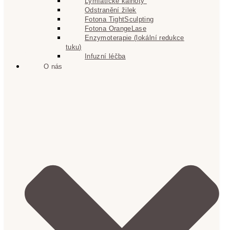
Lymfatické kalhoty
Odstranění žilek
Fotona TightSculpting
Fotona OrangeLase
Enzymoterapie (lokální redukce
tuku)
Infuzní léčba
O nás