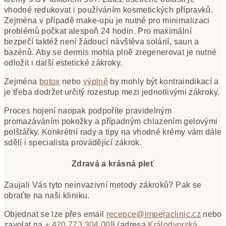
vhodné redukovat
i používáním kosmetických přípravků.
Zejména v případě make-upu je nutné pro minimalizaci
problémů počkat alespoň 24 hodin. Pro maximální
bezpečí taktéž není žádoucí návštěva solárií, saun a
bazénů. Aby se dermis mohla plně zregenerovat je nutné
odložit i další estetické zákroky.
Zejména
botox
nebo
výplně
by mohly být kontraindikací a
je třeba dodržet určitý rozestup mezi jednotlivými zákroky.
Proces hojení naopak podpoříte pravidelným
promazáváním pokožky a případným chlazením gelovými
polštářky. Konkrétní rady a tipy na vhodné krémy vám dále
sdělí i specialista provádějící zákrok.
Zdravá a krásná pleť
Zaujali Vás tyto neinvazivní metody zákroků? Pak se
obraťte na naši kliniku.
Objednat se lze přes email
recepce@imperaclinic.cz
nebo
zavolat na
+ 420 773 304 008
(adresa
Králodvorská