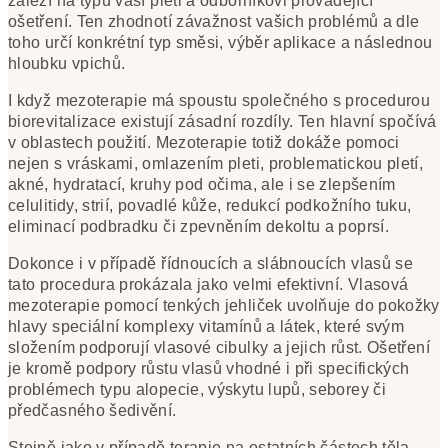
záleží na typu vaší pleti a odborníkovi provádějící
ošetření. Ten zhodnotí závažnost vašich problémů a dle
toho určí konkrétní typ směsi, výběr aplikace a následnou
hloubku vpichů.
I když mezoterapie má spoustu společného s procedurou
biorevitalizace existují zásadní rozdíly. Ten hlavní spočívá
v oblastech použití. Mezoterapie totiž dokáže pomoci
nejen s vráskami, omlazením pleti, problematickou pletí,
akné, hydratací, kruhy pod očima, ale i se zlepšením
celulitidy, strií, povadlé kůže, redukcí podkožního tuku,
eliminací podbradku či zpevněním dekoltu a poprsí.
Dokonce i v případě řídnoucích a slábnoucích vlasů se
tato procedura prokázala jako velmi efektivní. Vlasová
mezoterapie pomocí tenkých jehliček uvolňuje do pokožky
hlavy speciální komplexy vitamínů a látek, které svým
složením podporují vlasové cibulky a jejich růst. Ošetření
je kromě podpory růstu vlasů vhodné i při specifických
problémech typu alopecie, výskytu lupů, seborey či
předčasného šedivění.
Stejně jako v případě terapie na ostatních částech těla