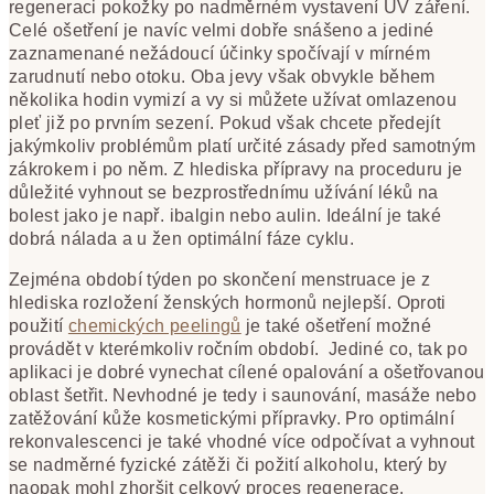
regeneraci pokožky po nadměrném vystavení UV záření.
Celé ošetření je navíc velmi dobře snášeno a jediné
zaznamenané nežádoucí účinky spočívají v mírném
zarudnutí nebo otoku. Oba jevy však obvykle během
několika hodin vymizí a vy si můžete užívat omlazenou
pleť již po prvním sezení. Pokud však chcete předejít
jakýmkoliv problémům platí určité zásady před samotným
zákrokem i po něm. Z hlediska přípravy na proceduru je
důležité vyhnout se bezprostřednímu užívání léků na
bolest jako je např. ibalgin nebo aulin. Ideální je také
dobrá nálada a u žen optimální fáze cyklu.
Zejména období týden po skončení menstruace je z
hlediska rozložení ženských hormonů nejlepší. Oproti
použití
chemických peelingů
je také ošetření možné
provádět v kterémkoliv ročním období. Jediné co, tak po
aplikaci je dobré vynechat cílené opalování a ošetřovanou
oblast šetřit. Nevhodné je tedy i saunování, masáže nebo
zatěžování kůže kosmetickými přípravky. Pro optimální
rekonvalescenci je také vhodné více odpočívat a vyhnout
se nadměrné fyzické zátěži či požití alkoholu, který by
naopak mohl zhoršit celkový proces regenerace.