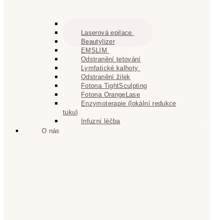
Konzultace
Laserová epilace
Beautylizer
EMSLIM
Odstranění tetování
Lymfatické kalhoty
Odstranění žilek
Fotona TightSculpting
Fotona OrangeLase
Enzymoterapie (lokální redukce
tuku)
Infuzní léčba
O nás