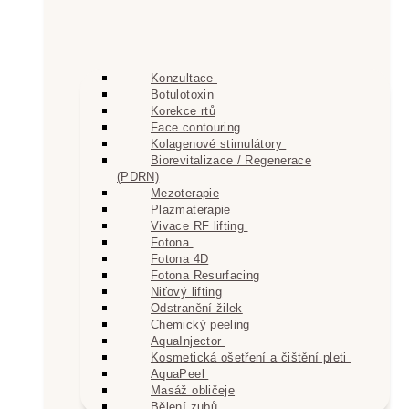
Konzultace
Botulotoxin
Korekce rtů
Face contouring
Kolagenové stimulátory
Biorevitalizace / Regenerace
(PDRN)
Mezoterapie
Plazmaterapie
Vivace RF lifting
Fotona
Fotona 4D
Fotona Resurfacing
Niťový lifting
Odstranění žilek
Chemický peeling
AquaInjector
Kosmetická ošetření a čištění pleti
AquaPeel
Masáž obličeje
Bělení zubů