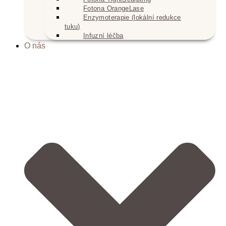
Fotona OrangeLase
Enzymoterapie (lokální redukce
tuku)
Infuzní léčba
O nás