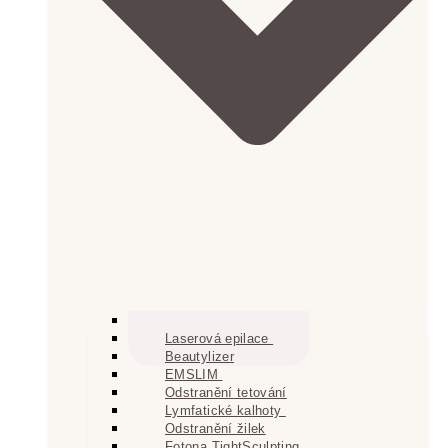
Konzultace
Laserová epilace
Beautylizer
EMSLIM
Odstranění tetování
Lymfatické kalhoty
Odstranění žilek
Fotona TightSculpting