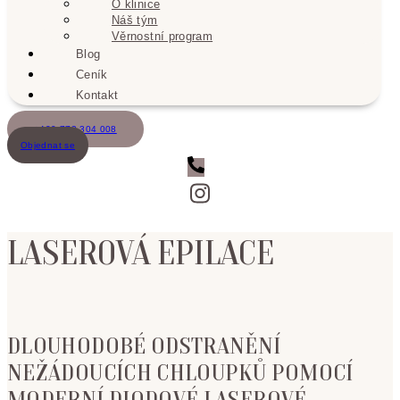
O klinice
Náš tým
Věrnostní program
Blog
Ceník
Kontakt
+420 773 304 008
Objednat se
LASEROVÁ EPILACE
DLOUHODOBÉ ODSTRANĚNÍ
NEŽÁDOUCÍCH CHLOUPKŮ POMOCÍ
MODERNÍ DIODOVÉ LASEROVÉ