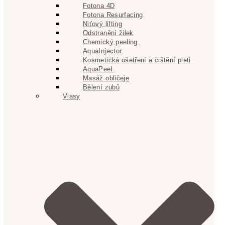
Fotona 4D
Fotona Resurfacing
Niťový lifting
Odstranění žilek
Chemický peeling
AquaInjector
Kosmetická ošetření a čištění pleti
AquaPeel
Masáž obličeje
Bělení zubů
Vlasy