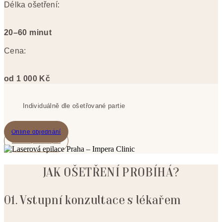
Délka ošetření:
20–60 minut
Cena:
od 1 000 Kč
Individuálně dle ošetřované partie
Online objednání
Zavolejte mi zpět
JAK OŠETŘENÍ PROBÍHÁ?
01. Vstupní konzultace s lékařem