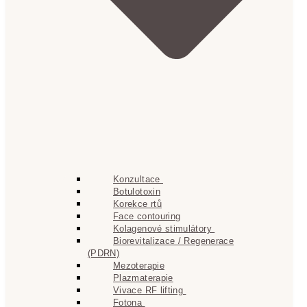
Konzultace
Botulotoxin
Korekce rtů
Face contouring
Kolagenové stimulátory
Biorevitalizace / Regenerace
(PDRN)
Mezoterapie
Plazmaterapie
Vivace RF lifting
Fotona