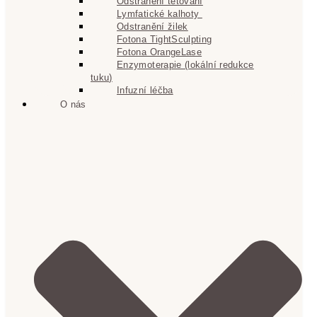
Odstranění tetování
Lymfatické kalhoty
Odstranění žilek
Fotona TightSculpting
Fotona OrangeLase
Enzymoterapie (lokální redukce
tuku)
Infuzní léčba
O nás