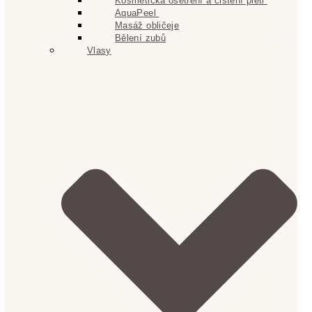
Kosmetická ošetření a čištění pleti
AquaPeel
Masáž obličeje
Bělení zubů
Vlasy