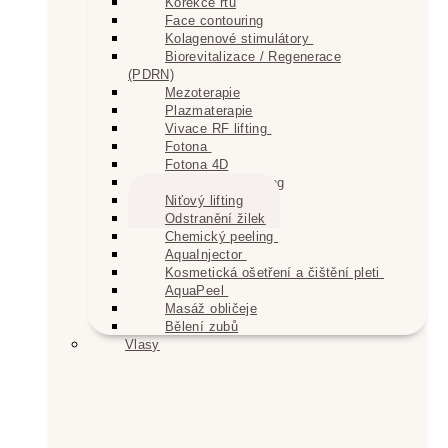
Korekce rtů
Face contouring
Kolagenové stimulátory
Biorevitalizace / Regenerace
(PDRN)
Mezoterapie
Plazmaterapie
Vivace RF lifting
Fotona
Fotona 4D
Fotona Resurfacing
Niťový lifting
Odstranění žilek
Chemický peeling
AquaInjector
Kosmetická ošetření a čištění pleti
AquaPeel
Masáž obličeje
Bělení zubů
Vlasy