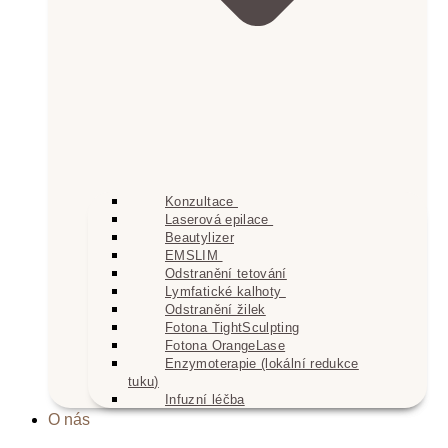
Konzultace
Laserová epilace
Beautylizer
EMSLIM
Odstranění tetování
Lymfatické kalhoty
Odstranění žilek
Fotona TightSculpting
Fotona OrangeLase
Enzymoterapie (lokální redukce
tuku)
Infuzní léčba
O nás