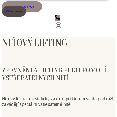
+420 773 304 008
Objednat se
NIŤOVÝ LIFTING
ZPEVNĚNÍ A LIFTING PLETI POMOCÍ
VSTŘEBATELNÝCH NITÍ.
Niťový lifting je estetický zákrok, při kterém se do podkoží
zavádějí speciální vstřebatelné nitě.