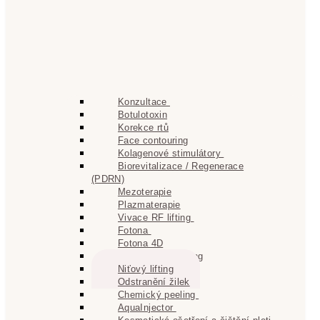
Konzultace
Botulotoxin
Korekce rtů
Face contouring
Kolagenové stimulátory
Biorevitalizace / Regenerace
(PDRN)
Mezoterapie
Plazmaterapie
Vivace RF lifting
Fotona
Fotona 4D
Fotona Resurfacing
Niťový lifting
Odstranění žilek
Chemický peeling
AquaInjector