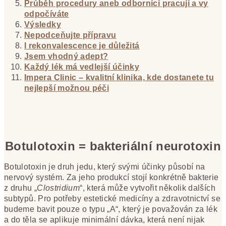
Průběh procedury aneb odborníci pracují a vy
odpočíváte
Výsledky
Nepodceňujte přípravu
I rekonvalescence je důležitá
Jsem vhodný adept?
Každý lék má vedlejší účinky
Impera Clinic – kvalitní klinika, kde dostanete tu
nejlepší možnou péči
Botulotoxin = bakteriální neurotoxin
Botulotoxin je druh jedu, který svými účinky působí na
nervový systém. Za jeho produkcí stojí konkrétně bakterie
z druhu „
Clostridium
“, která může vytvořit několik dalších
subtypů. Pro potřeby estetické medicíny a zdravotnictví se
budeme bavit pouze o typu „A“, který je považován za lék
a do těla se aplikuje minimální dávka, která není nijak