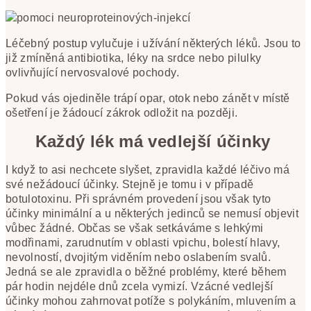
Léčebný postup vylučuje i užívání některých léků. Jsou to
již zmíněná antibiotika, léky na srdce nebo pilulky
ovlivňující nervosvalové pochody.
Pokud vás ojediněle trápí opar, otok nebo zánět v místě
ošetření je žádoucí zákrok odložit na později.
Každý lék má vedlejší účinky
I když to asi nechcete slyšet, zpravidla každé léčivo má
své nežádoucí účinky. Stejně je tomu i v případě
botulotoxinu. Při správném provedení jsou však tyto
účinky minimální a u některých jedinců se nemusí objevit
vůbec žádné. Občas se však setkáváme s lehkými
modřinami, zarudnutím v oblasti vpichu, bolestí hlavy,
nevolností, dvojitým viděním nebo oslabením svalů.
Jedná se ale zpravidla o běžné problémy, které během
pár hodin nejdéle dnů zcela vymizí. Vzácné vedlejší
účinky mohou zahrnovat potíže s polykáním, mluvením a