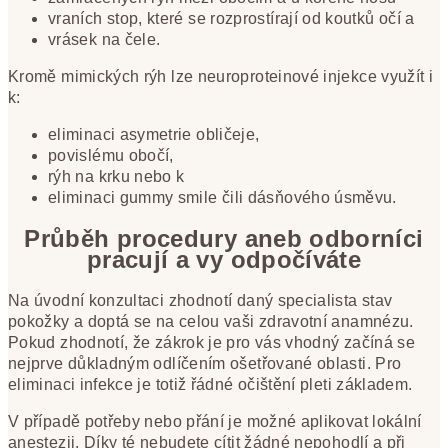
vraních stop, které se rozprostírají od koutků očí a
vrásek na čele.
Kromě mimických rýh lze neuroproteinové injekce využít i
k:
eliminaci asymetrie obličeje,
povislému obočí,
rýh na krku nebo k
eliminaci gummy smile čili dásňového úsměvu.
Průběh procedury aneb odborníci
pracují a vy odpočíváte
Na úvodní konzultaci zhodnotí daný specialista stav
pokožky a doptá se na celou vaši zdravotní anamnézu.
Pokud zhodnotí, že zákrok je pro vás vhodný začíná se
nejprve důkladným odlíčením ošetřované oblasti. Pro
eliminaci infekce je totiž řádné očištění pleti základem.
V případě potřeby nebo přání je možné aplikovat lokální
anestezii. Díky té nebudete cítit žádné nepohodlí a při