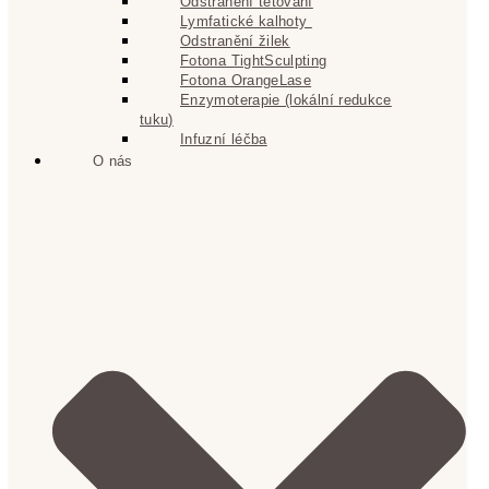
Odstranění tetování
Lymfatické kalhoty
Odstranění žilek
Fotona TightSculpting
Fotona OrangeLase
Enzymoterapie (lokální redukce
tuku)
Infuzní léčba
O nás