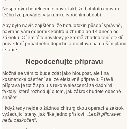
Nesporným benefitem je navíc fakt, že botulotoxinovou
léčbu lze provádět v jakémkoliv ročním období.
Aby bylo navíc zajištěno, že botulotoxin působí správně,
navrhne vám odborník kontrolu zhruba po 14 dnech od
zákroku. Cílem této návštěvy je kromě zhodnocení efektů
provedení případného dopichu a domluva na dalším plánu
terapie.
Nepodceňujte přípravu
Možná se vám to bude zdát jako hloupost, ale i na
kosmetické ošetření se lze efektivně připravit. Právě
příprava je totiž spolu s rekonvalescencí základními
faktory, které rozhodují o tom, jak zákrok budete obecně
snášet.
I když tedy nejde o žádnou chirurgickou operaci a zákrok
vyžadující stehy, jak říká jedno přísloví: „
Lepší připraven,
nežli zaskočen
“.