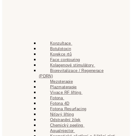
Konzultace
Botulotoxin
Korekce rtů
Face contouring
Kolagenové stimulátory
Biorevitalizace / Regenerace
(PDRN)
Mezoterapie
Plazmaterapie
Vivace RF lifting
Fotona
Fotona 4D
Fotona Resurfacing
Niťový lifting
Odstranění žilek
Chemický peeling
AquaInjector