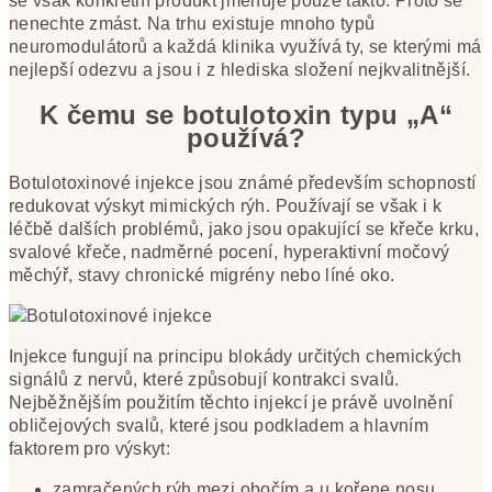
se však konkrétní produkt jmenuje pouze takto. Proto se
nenechte zmást. Na trhu existuje mnoho typů
neuromodulátorů a každá klinika využívá ty, se kterými má
nejlepší odezvu a jsou i z hlediska složení nejkvalitnější.
K čemu se botulotoxin typu „A“
používá?
Botulotoxinové injekce jsou známé především schopností
redukovat výskyt mimických rýh. Používají se však i k
léčbě dalších problémů, jako jsou opakující se křeče krku,
svalové křeče, nadměrné pocení, hyperaktivní močový
měchýř, stavy chronické migrény nebo líné oko.
Injekce fungují na principu blokády určitých chemických
signálů z nervů, které způsobují kontrakci svalů.
Nejběžnějším použitím těchto injekcí je právě uvolnění
obličejových svalů, které jsou podkladem a hlavním
faktorem pro výskyt:
zamračených rýh mezi obočím a u kořene nosu