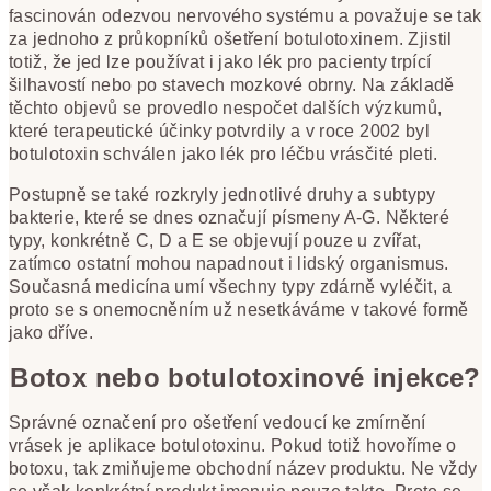
fascinován odezvou nervového systému a považuje se tak
za jednoho z průkopníků ošetření botulotoxinem. Zjistil
totiž, že jed lze používat i jako lék pro pacienty trpící
šilhavostí nebo po stavech mozkové obrny. Na základě
těchto objevů se provedlo nespočet dalších výzkumů,
které terapeutické účinky potvrdily a v roce 2002 byl
botulotoxin schválen jako lék pro léčbu vrásčité pleti.
Postupně se také rozkryly jednotlivé druhy a subtypy
bakterie, které se dnes označují písmeny A-G. Některé
typy, konkrétně C, D a E se objevují pouze u zvířat,
zatímco ostatní mohou napadnout i lidský organismus.
Současná medicína umí všechny typy zdárně vyléčit, a
proto se s onemocněním už nesetkáváme v takové formě
jako dříve.
Botox nebo botulotoxinové injekce?
Správné označení pro ošetření vedoucí ke zmírnění
vrásek je aplikace botulotoxinu. Pokud totiž hovoříme o
botoxu, tak zmiňujeme obchodní název produktu. Ne vždy