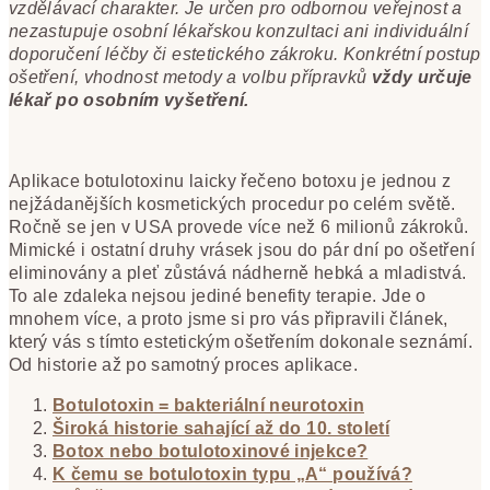
vzdělávací charakter. Je určen pro odbornou veřejnost a
nezastupuje osobní lékařskou konzultaci ani individuální
doporučení léčby či estetického zákroku. Konkrétní postup
ošetření, vhodnost metody a volbu přípravků
vždy určuje
lékař po osobním vyšetření.
Aplikace botulotoxinu laicky řečeno botoxu je jednou z
nejžádanějších kosmetických procedur po celém světě.
Ročně se jen v USA provede více než 6 milionů zákroků.
Mimické i ostatní druhy vrásek jsou do pár dní po ošetření
eliminovány a pleť zůstává nádherně hebká a mladistvá.
To ale zdaleka nejsou jediné benefity terapie. Jde o
mnohem více, a proto jsme si pro vás připravili článek,
který vás s tímto estetickým ošetřením dokonale seznámí.
Od historie až po samotný proces aplikace.
Botulotoxin = bakteriální neurotoxin
Široká historie sahající až do 10. století
Botox nebo botulotoxinové injekce?
K čemu se botulotoxin typu „A“ používá?