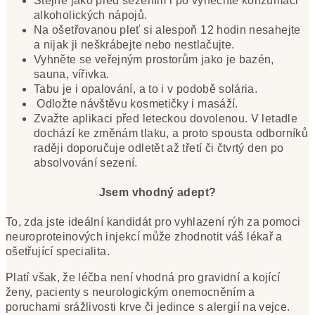
Stejně jako před sezením i po vynechte konzumaci
alkoholických nápojů.
Na ošetřovanou pleť si alespoň 12 hodin nesahejte
a nijak ji neškrábejte nebo nestlačujte.
Vyhněte se veřejným prostorům jako je bazén,
sauna, vířivka.
Tabu je i opalování, a to i v podobě solária.
Odložte návštěvu kosmetičky i masáží.
Zvažte aplikaci před leteckou dovolenou. V letadle
dochází ke změnám tlaku, a proto spousta odborníků
raději doporučuje odletět až třetí či čtvrtý den po
absolvování sezení.
Jsem vhodný adept?
To, zda jste ideální kandidát pro vyhlazení rýh za pomoci
neuroproteinových injekcí může zhodnotit váš lékař a
ošetřující specialita.
Platí však, že léčba není vhodná pro gravidní a kojící
ženy, pacienty s neurologickým onemocněním a
poruchami srážlivosti krve či jedince s alergií na vejce.