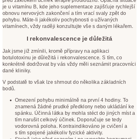
před zákrokem účinek terapie prodloužilo. Opačná situace
je u vitamínu B, kde jeho suplementace zajišťuje rychlejší
obnovu nervových zakončení a tím vrací svaly zpět do
pohybu. Máte-li jakékoliv pochybnosti o užívaných
vitamínech, vždy raději konzultujte vše s daným lékařem.
I rekonvalescence je důležitá
Jak jsme již zmínili, kromě přípravy na aplikaci
botulotoxinu je důležitá i rekonvalescence. S tím, co
konkrétně dodržovat by vás vždy měli seznámit pracovníci
dané kliniky.
V podstatě to však lze shrnout do několika základních
bodů.
Omezení pohybu minimálně na první 4 hodiny. To
znamená žádné prudké předklony nebo ukládání ke
spánku. Účinná látka by mohla stéct do jiných míst a
tím narušit celkový účinek. Doporučuje se tedy
vodorovná poloha. Kontraindikováno je cvičení a
s tím spojené jakékoliv fyzické aktivity.