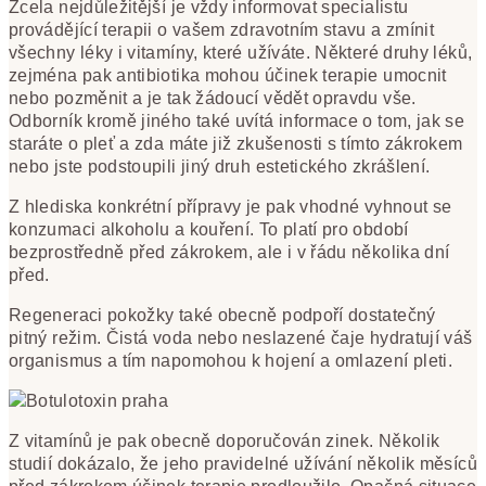
Zcela nejdůležitější je vždy informovat specialistu
provádějící terapii o vašem zdravotním stavu a zmínit
všechny léky i vitamíny, které užíváte. Některé druhy léků,
zejména pak antibiotika mohou účinek terapie umocnit
nebo pozměnit a je tak žádoucí vědět opravdu vše.
Odborník kromě jiného také uvítá informace o tom, jak se
staráte o pleť a zda máte již zkušenosti s tímto zákrokem
nebo jste podstoupili jiný druh estetického zkrášlení.
Z hlediska konkrétní přípravy je pak vhodné vyhnout se
konzumaci alkoholu a kouření. To platí pro období
bezprostředně před zákrokem, ale i v řádu několika dní
před.
Regeneraci pokožky také obecně podpoří dostatečný
pitný režim. Čistá voda nebo neslazené čaje hydratují váš
organismus a tím napomohou k hojení a omlazení pleti.
Z vitamínů je pak obecně doporučován zinek. Několik
studií dokázalo, že jeho pravidelné užívání několik měsíců