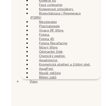
Korekce rtů
Face contouring
Kolagenové stimulátory
Biorevitalizace / Regenerace
(PDRN)
Mezoterapie
Plazmaterapie
Vivace RF lifting
Fotona
Fotona 4D
Fotona Resurfacing
Niťový lifting
Odstranění žilek
Chemický peeling
AquaInjector
Kosmetická ošetření a čištění pleti
AquaPeel
Masáž obličeje
Bělení zubů
Vlasy