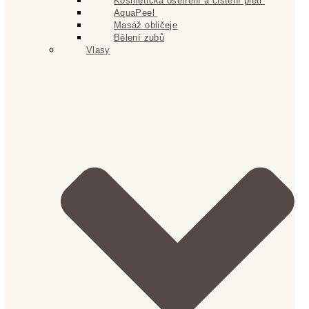
Kosmetická ošetření a čištění pleti
AquaPeel
Masáž obličeje
Bělení zubů
Vlasy