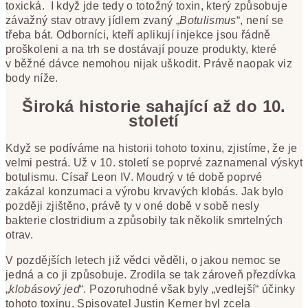
toxická. I když jde tedy o totožný toxin, který způsobuje
závažný stav otravy jídlem zvaný „
Botulismus
“, není se
třeba bát. Odborníci, kteří aplikují injekce jsou řádně
proškoleni a na trh se dostávají pouze produkty, které
v běžné dávce nemohou nijak uškodit. Právě naopak viz
body níže.
Široká historie sahající až do 10.
století
Když se podíváme na historii tohoto toxinu, zjistíme, že je
velmi pestrá. Už v 10. století se poprvé zaznamenal výskyt
botulismu. Císař Leon IV. Moudrý v té době poprvé
zakázal konzumaci a výrobu krvavých klobás. Jak bylo
později zjištěno, právě ty v oné době v sobě nesly
bakterie clostridium a způsobily tak několik smrtelných
otrav.
V pozdějších letech již vědci věděli, o jakou nemoc se
jedná a co ji způsobuje. Zrodila se tak zároveň přezdívka
„
klobásový jed
“. Pozoruhodné však byly „vedlejší“ účinky
tohoto toxinu. Spisovatel Justin Kerner byl zcela