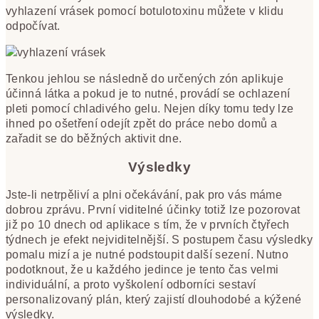
vyhlazení vrásek pomocí botulotoxinu můžete v klidu
odpočívat.
Tenkou jehlou se následně do určených zón aplikuje
účinná látka a pokud je to nutné, provádí se ochlazení
pleti pomocí chladivého gelu. Nejen díky tomu tedy lze
ihned po ošetření odejít zpět do práce nebo domů a
zařadit se do běžných aktivit dne.
Výsledky
Jste-li netrpěliví a plni očekávání, pak pro vás máme
dobrou zprávu. První viditelné účinky totiž lze pozorovat
již po 10 dnech od aplikace s tím, že v prvních čtyřech
týdnech je efekt nejviditelnější. S postupem času výsledky
pomalu mizí a je nutné podstoupit další sezení. Nutno
podotknout, že u každého jedince je tento čas velmi
individuální, a proto vyškolení odborníci sestaví
personalizovaný plán, který zajistí dlouhodobé a kýžené
výsledky.