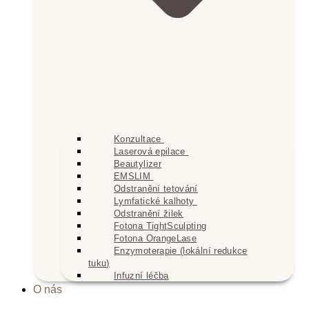
Konzultace
Laserová epilace
Beautylizer
EMSLIM
Odstranění tetování
Lymfatické kalhoty
Odstranění žilek
Fotona TightSculpting
Fotona OrangeLase
Enzymoterapie (lokální redukce
tuku)
Infuzní léčba
O nás