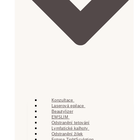
Konzultace
Laserová epilace
Beautylizer
EMSLIM
Odstranění tetování
Lymfatické kalhoty
Odstranění žilek
Fotona TightSculpting