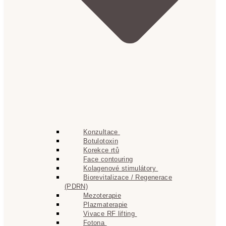
Konzultace
Botulotoxin
Korekce rtů
Face contouring
Kolagenové stimulátory
Biorevitalizace / Regenerace
(PDRN)
Mezoterapie
Plazmaterapie
Vivace RF lifting
Fotona