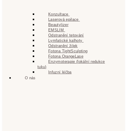
Konzultace
Laserová epilace
Beautylizer
EMSLIM
Odstranění tetování
Lymfatické kalhoty
Odstranění žilek
Fotona TightSculpting
Fotona OrangeLase
Enzymoterapie (lokální redukce
tuku)
Infuzní léčba
O nás