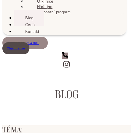
O klinice
Náš tým
Věrnostní program
Blog
Ceník
Kontakt
+420 773 304 008
Objednat se
BLOG
TÉMA: