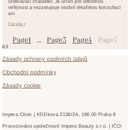
vzdělávací charakter. Je určen pro odbornou
veřejnost a nezastupuje osobní lékařskou konzultaci
ani
Číst více >
Page
1
…
Page
3
Page
4
Page
5
Zásady ochrany osobních údajů
Obchodní podmínky
Zásady cookie
Impera Clinic | Křižíkova 2136/2A, 186 00 Praha 8
Provozováno společností Impera Beauty s.r.o. | IČO: