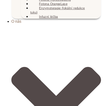
Fotona OrangeLase
Enzymoterapie (lokální redukce
tuku)
Infuzní léčba
O nás