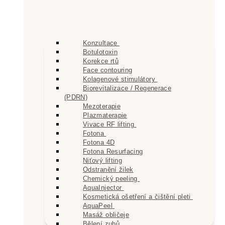
Konzultace
Botulotoxin
Korekce rtů
Face contouring
Kolagenové stimulátory
Biorevitalizace / Regenerace
(PDRN)
Mezoterapie
Plazmaterapie
Vivace RF lifting
Fotona
Fotona 4D
Fotona Resurfacing
Niťový lifting
Odstranění žilek
Chemický peeling
AquaInjector
Kosmetická ošetření a čištění pleti
AquaPeel
Masáž obličeje
Bělení zubů