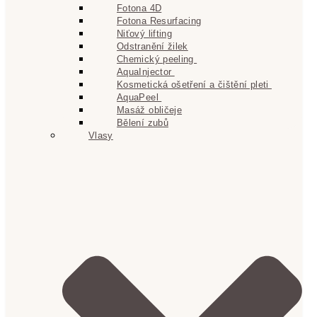
Fotona 4D
Fotona Resurfacing
Niťový lifting
Odstranění žilek
Chemický peeling
AquaInjector
Kosmetická ošetření a čištění pleti
AquaPeel
Masáž obličeje
Bělení zubů
Vlasy